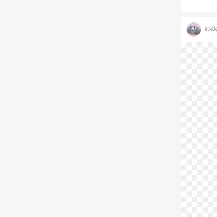
ktktk