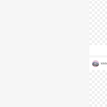
ktktk