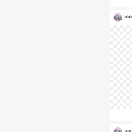
ktktk
ktktk