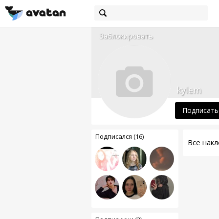
Заблокировать
kylem
Подписать
Подписался (16)
Все накл