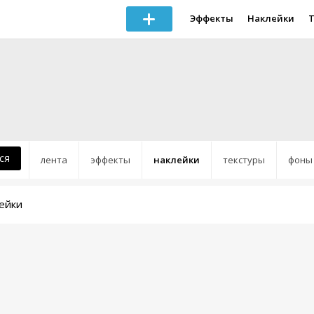
Эффекты
Наклейки
ся
лента
эффекты
наклейки
текстуры
фоны
ейки