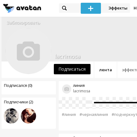
Эффекты
Н
Заблокировать
lacrimosa
Подписаться
лента
эффект
Подписался (0)
линия
lacrimosa
Подписчики (2)
#линия
#чернаялиния
#подчеркну