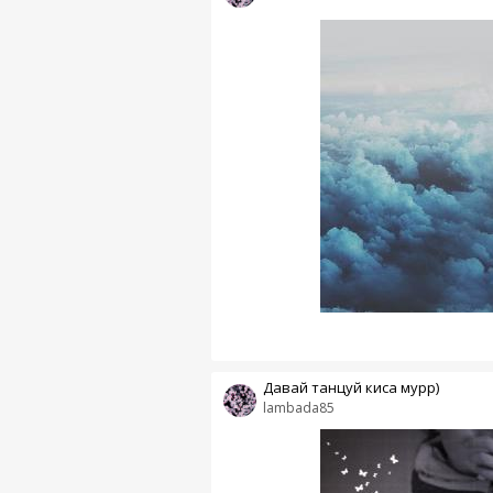
Давай танцуй киса мурр)
lambada85