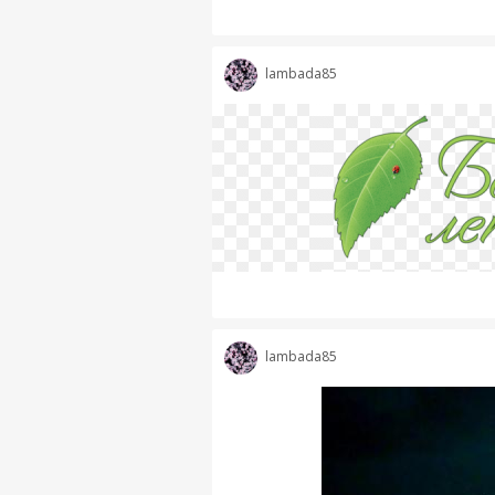
lambada85
lambada85