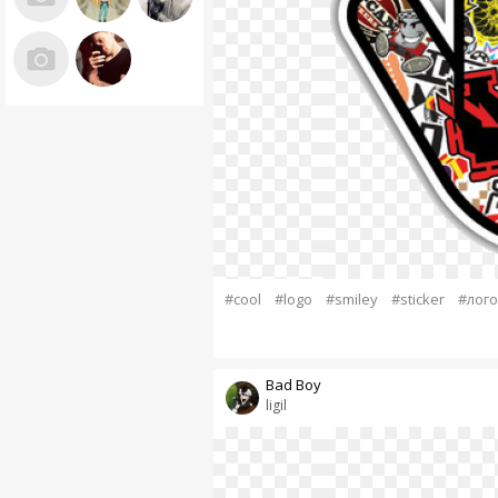
#cool
#logo
#smiley
#sticker
#лог
Bad Boy
ligil