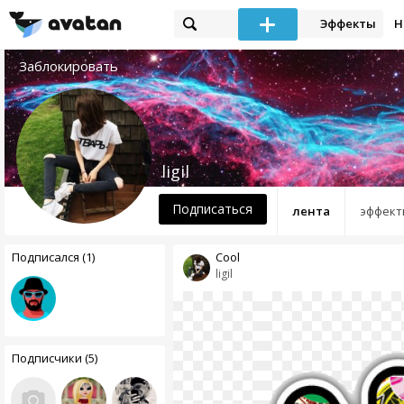
Эффекты
Н
Заблокировать
ligil
Подписаться
лента
эффект
Подписался (1)
Cool
ligil
Подписчики (5)