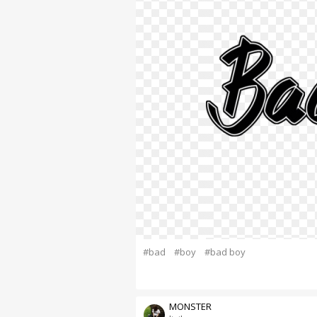
#bad
#boy
#bad boy
MONSTER