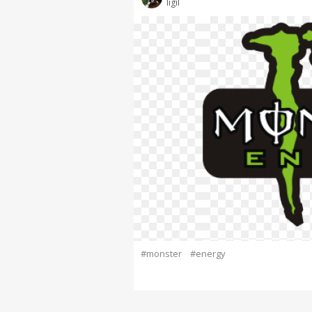
ligil
#monster
#energy