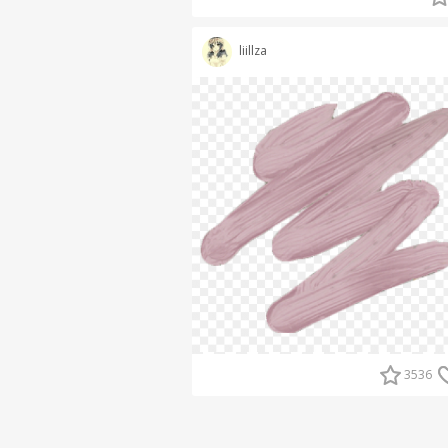
liillza
3536