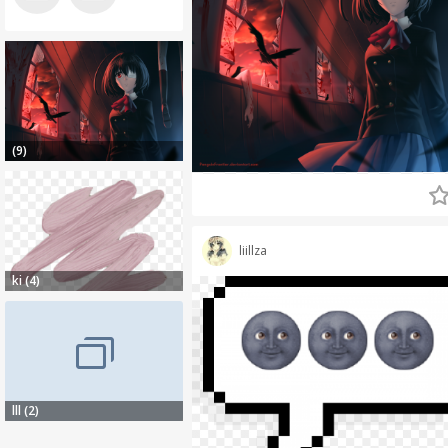
(9)
liillza
ki (4)
lll (2)