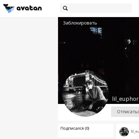
Заблокировать
lil_euphor
Отписать
Подписался (0)
lil_