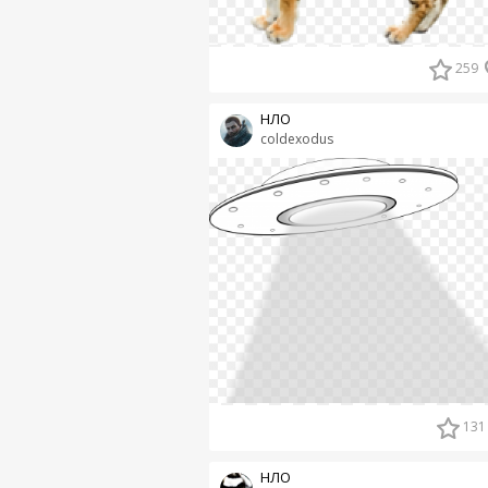
259
НЛО
coldexodus
131
НЛО