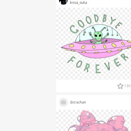
kissa_suka
130
dorachan