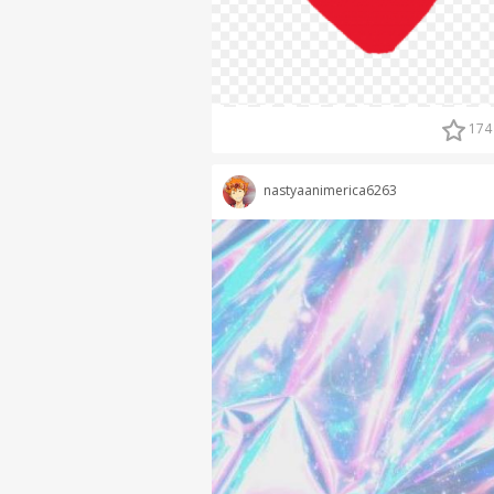
174
nastyaanimerica6263