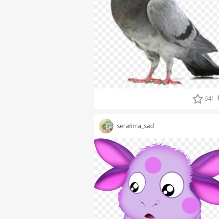
641
serafima_sad