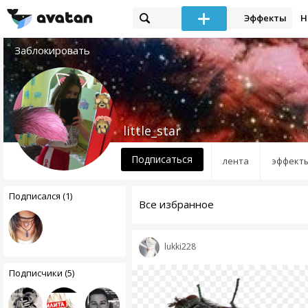
Эффекты
Н
Заблокировать
little_star
Подписаться
лента
эффект
Подписался (1)
Все избранное
lukki228
Подписчики (5)