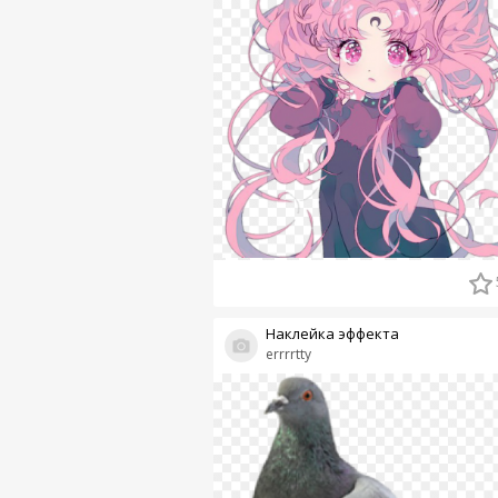
Наклейка эффекта
errrrtty