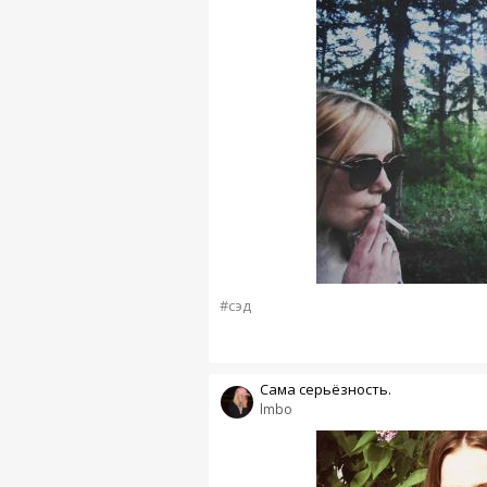
#сэд
Сама серьёзность.
lmbo