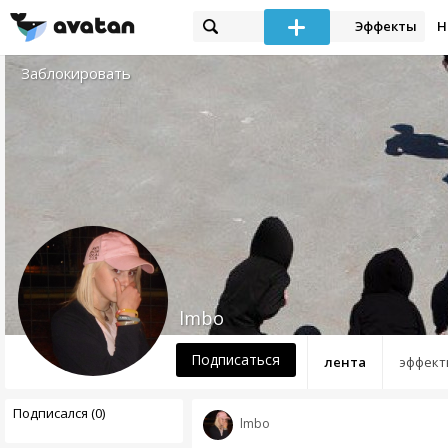
Эффекты
Н
Заблокировать
lmbo
Подписаться
лента
эффект
Подписался (0)
lmbo