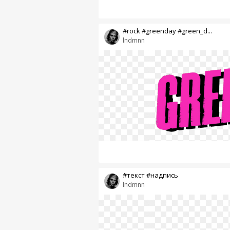
#rock #greenday #green_d...
lndmnn
#текст #надпись
lndmnn