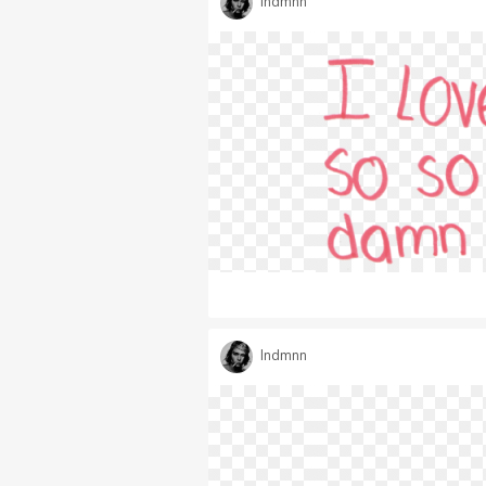
lndmnn
lndmnn