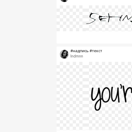
#надпись #текст
lndmnn