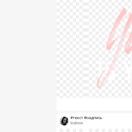
#текст #надпись
lndmnn