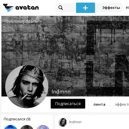
Эффекты
Н
Заблокировать
lndmnn
Подписаться
лента
эффект
Подписался (9)
lndmnn