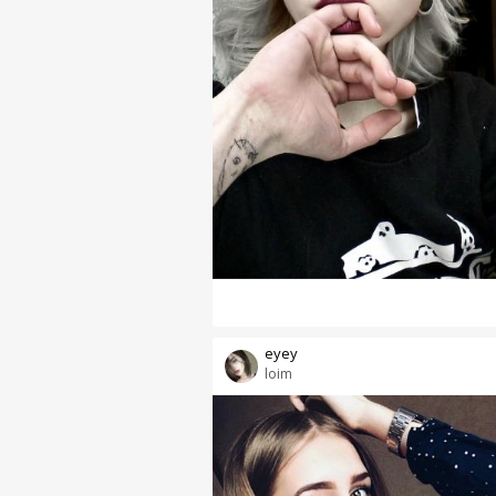
еуеу
loim