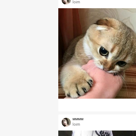
loim
мммм
loim