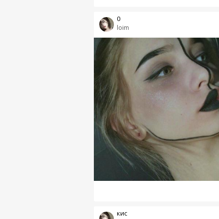
0
loim
кис