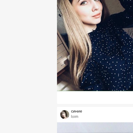
синие
loim