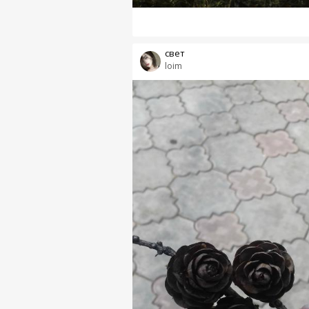
свет
loim