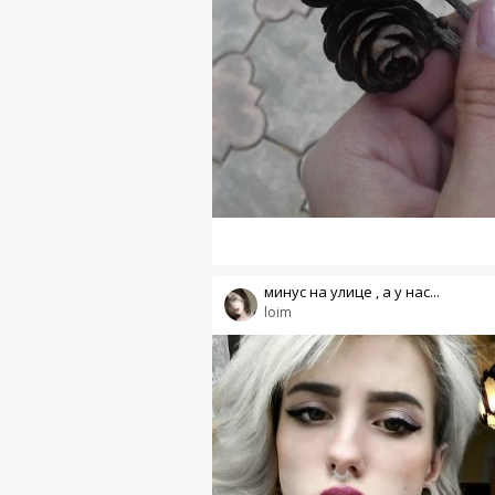
минус на улице , а у нас...
loim