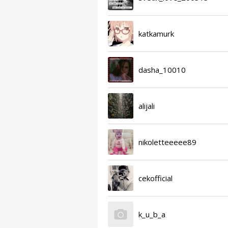
katkamurk
dasha_10010
alijali
nikoletteeeee89
cekofficial
k_u_b_a