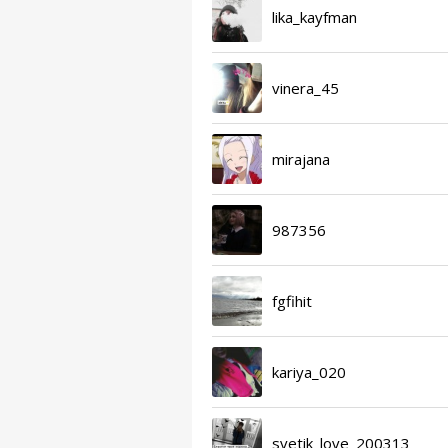
lika_kayfman
vinera_45
mirajana
987356
fgfihit
kariya_020
svetik_love_200313