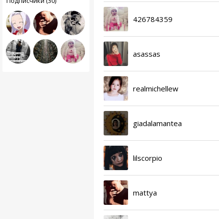
Подписчики (30)
426784359
asassas
realmichellew
giadalamantea
lilscorpio
mattya