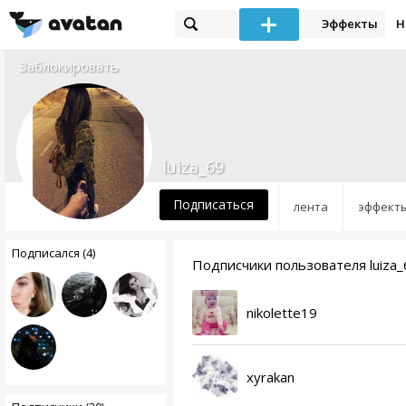
Эффекты
Н
Заблокировать
luiza_69
Подписаться
лента
эффект
Подписался (4)
Подписчики пользователя luiza_
nikolette19
xyrakan