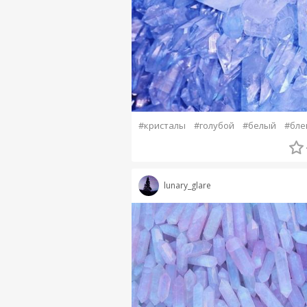
#кристалы
#голубой
#белый
#бле
lunary_glare