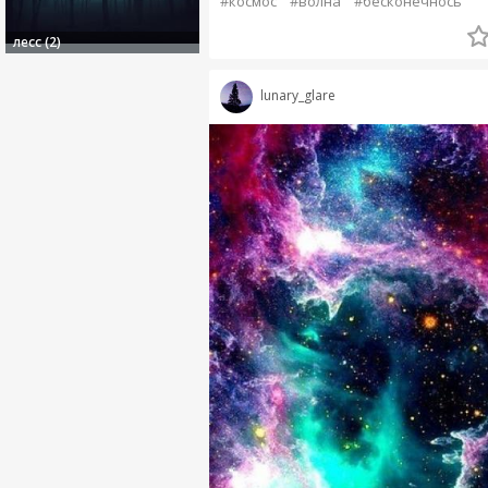
#космос
#волна
#бесконечнось
лесс (2)
lunary_glare