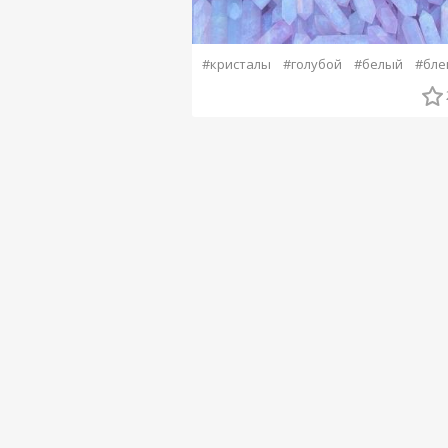
#кристалы
#голубой
#белый
#бле