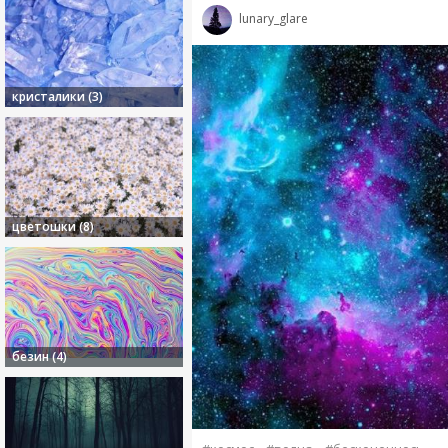
lunary_glare
кристалики (3)
цветошки (8)
безин (4)