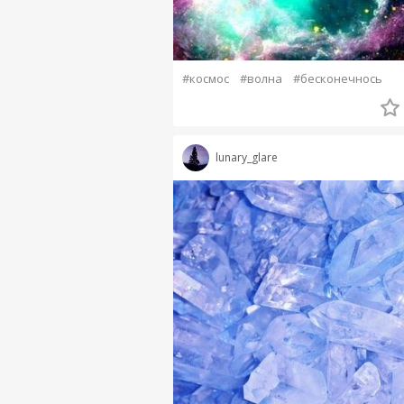
#космос
#волна
#бесконечнось
lunary_glare