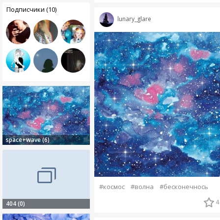
Подписчики (10)
lunary_glare
space+wave (6)
#космос
#волна
#бесконечнось
4
404 (0)