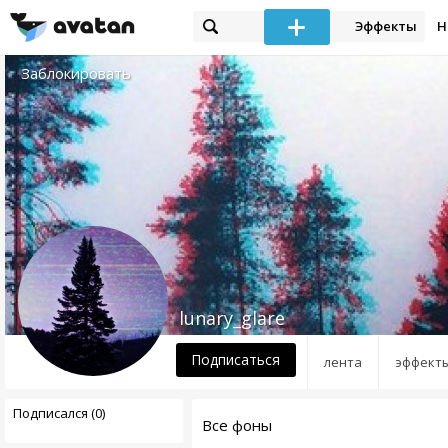
Эффекты
Н
Заблокировать
lunary_glare
Подписаться
лента
эффект
Подписался (0)
Все фоны