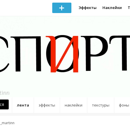
Эффекты
Наклейки
tinn
ся
лента
эффекты
наклейки
текстуры
фоны
a_martinn