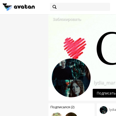
Заблокировать
lydia_mar
Подписать
Подписался (2)
lydi