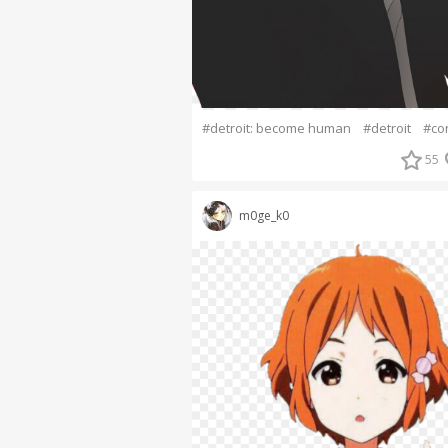
#detroit: become human
#detroit
#co
55
m0ge_k0