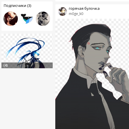
Подписчики (3)
горячая булочка
m0ge_k0
(4)