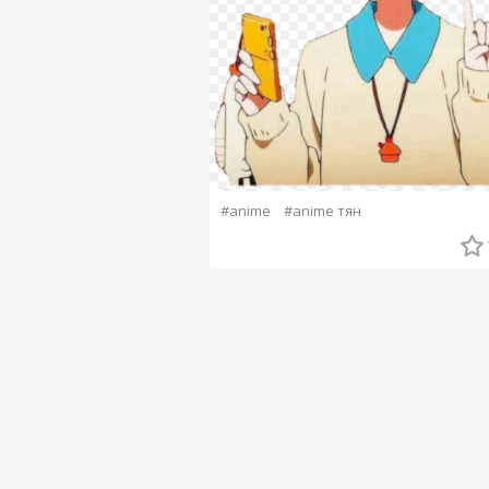
#anime
#anime тян