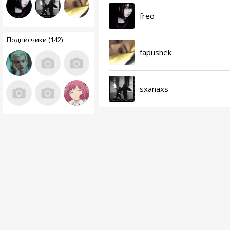
freo
Подписчики (142)
fapushek
sxanaxs