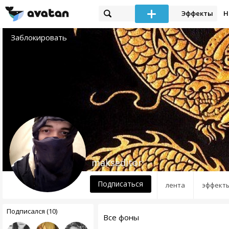
Эффекты
Н
Заблокировать
makseditor
Подписаться
лента
эффект
Подписался (10)
Все фоны