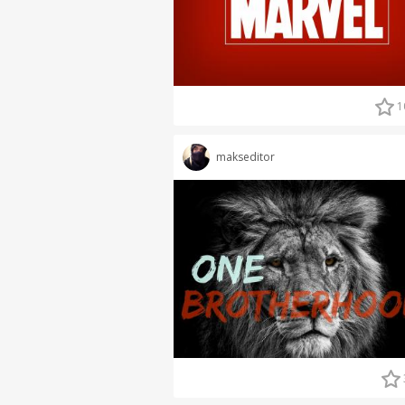
1
makseditor