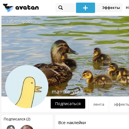
Эффекты
Н
Заблокировать
mamka_ytka
Подписаться
лента
эффект
Подписался (2)
Все наклейки