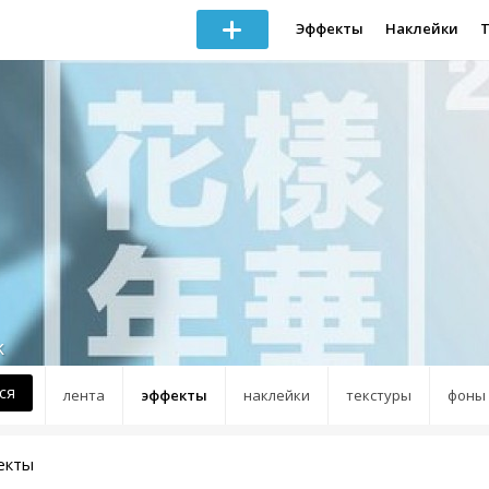
Эффекты
Наклейки
k
ся
лента
эффекты
наклейки
текстуры
фоны
екты