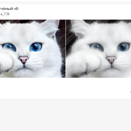
гчёный чб
a_73k