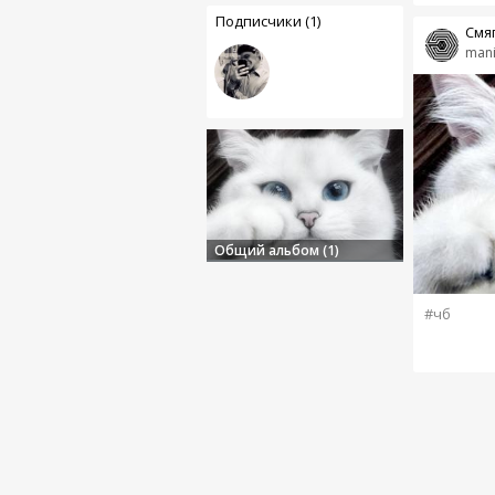
Подписчики (1)
Смя
mani
Общий альбом (1)
#чб