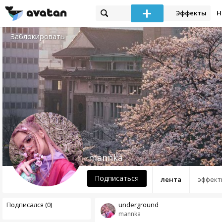
Эффекты
Н
Заблокировать
mannka
Подписаться
лента
эффект
Подписался (0)
underground
mannka