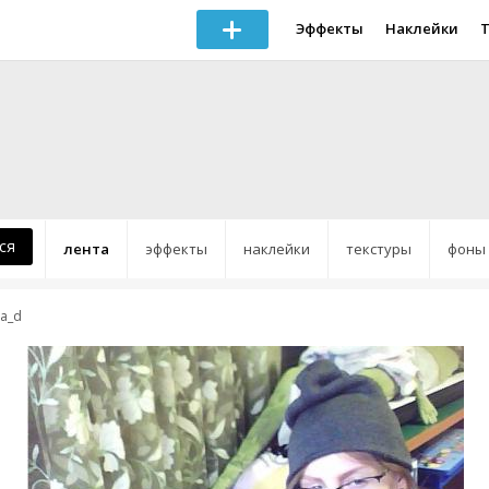
Эффекты
Наклейки
ся
лента
эффекты
наклейки
текстуры
фоны
a_d