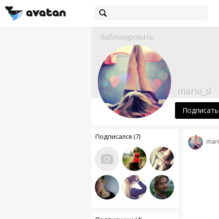
Заблокировать
maria_d
Подписать
Подписался (7)
mari