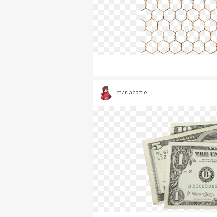
mariacattie