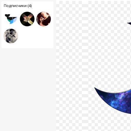
Подписчики (4)