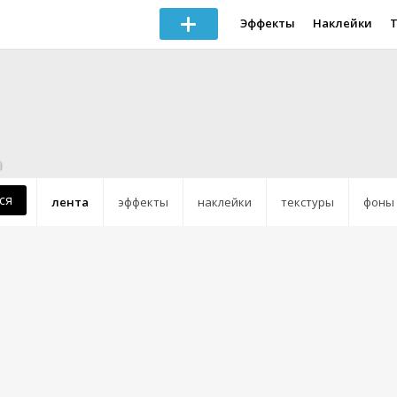
Эффекты
Наклейки
a
ся
лента
эффекты
наклейки
текстуры
фоны