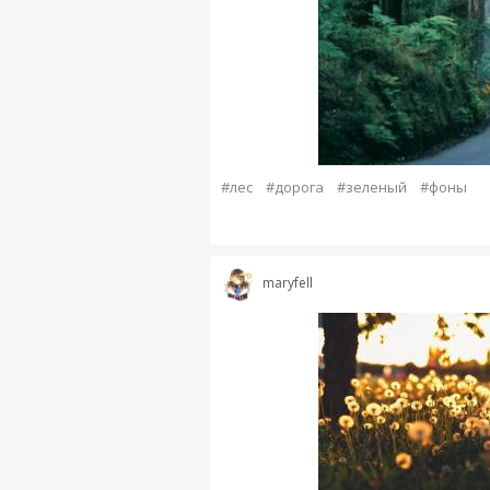
#лес
#дорога
#зеленый
#фоны
maryfell