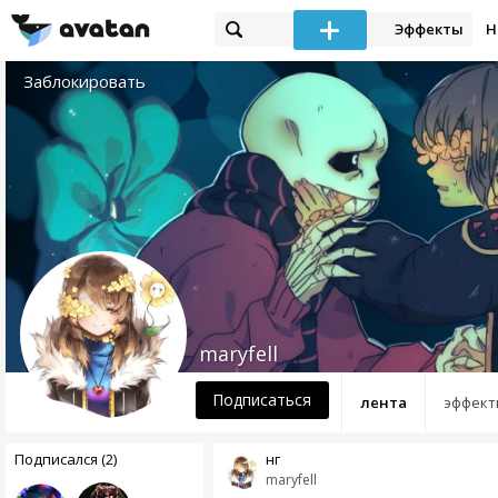
Эффекты
Н
Заблокировать
maryfell
Подписаться
лента
эффект
Подписался (2)
нг
maryfell