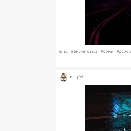
#лес
#фиолетовый
#фоны
#дорога
maryfell