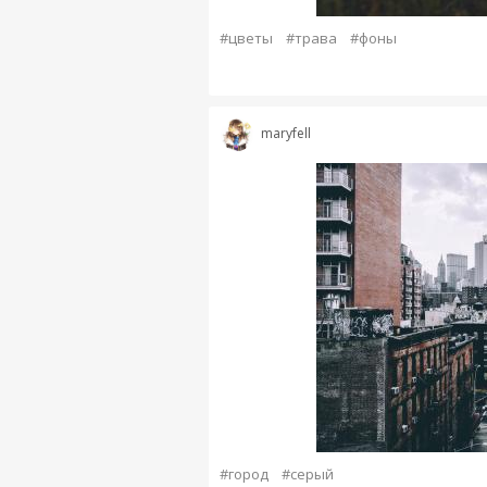
#цветы
#трава
#фоны
maryfell
#город
#серый