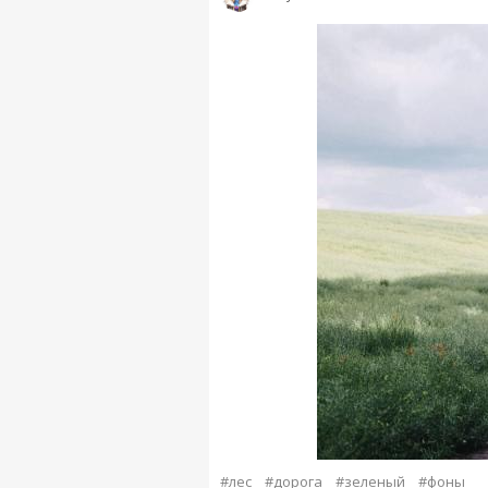
#лес
#дорога
#зеленый
#фоны