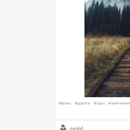
#фоны
#дорога
#горы
#смягчение
maryfell