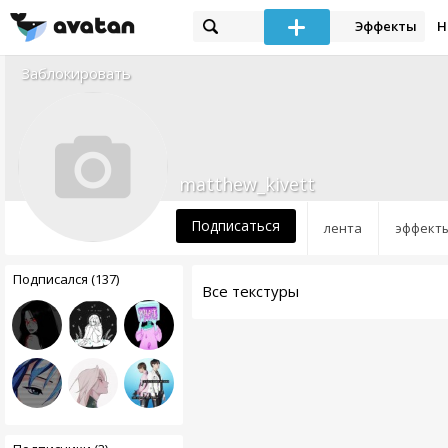
Эффекты
Н
Заблокировать
matthew_kivett
Подписаться
лента
эффект
Подписался (137)
Все текстуры