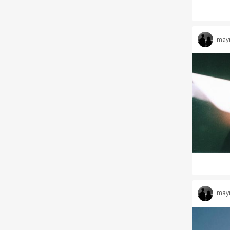
may
may