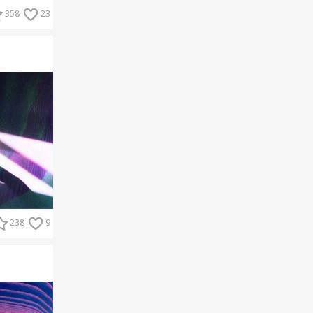
358
23
238
9