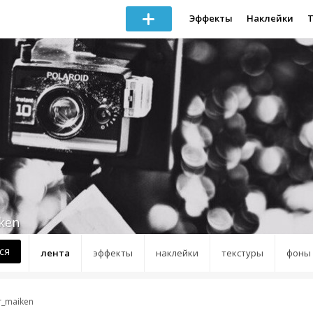
Эффекты
Наклейки
ken
ся
лента
эффекты
наклейки
текстуры
фоны
_maiken