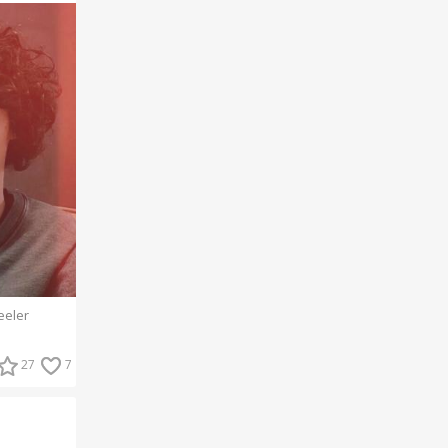
eeler
27
7