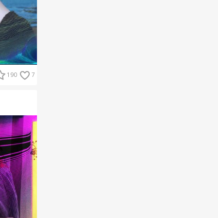
190
7