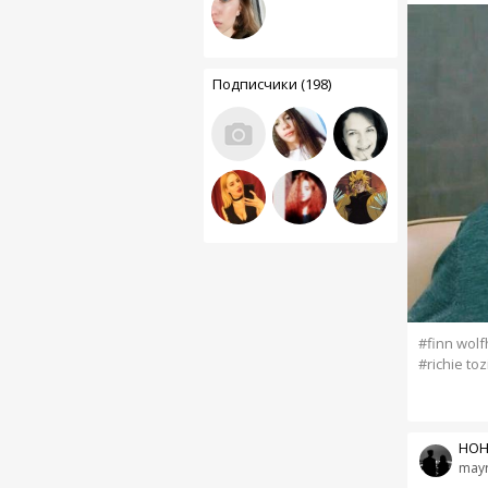
Подписчики (198)
#finn wolf
#richie toz
HOH
mayr