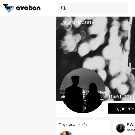
Заблокировать
mayr_mai
Подписать
Подписался (1)
F.W.
mayr