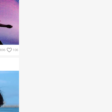
896
106