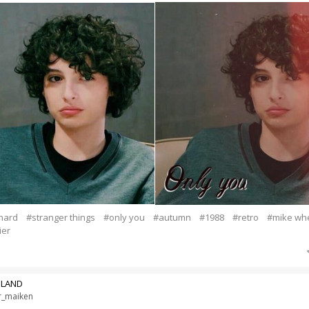
hard
#stranger things
#only you
#autumn
#1988
#retro
#mike wh
ier
LAND
_maiken