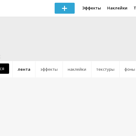
Эффекты
Наклейки
ся
лента
эффекты
наклейки
текстуры
фоны