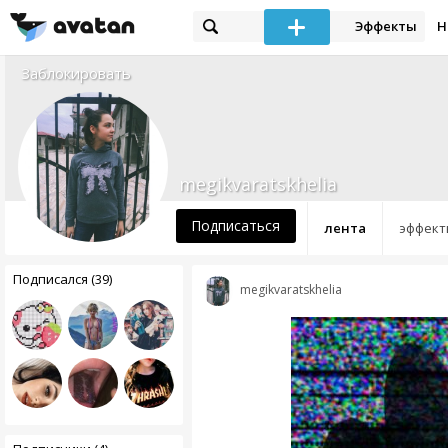
Эффекты
Н
Заблокировать
megikvaratskhelia
Подписаться
лента
эффект
Подписался (39)
megikvaratskhelia