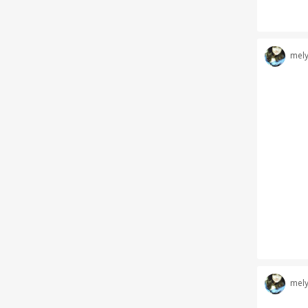
mel
mel