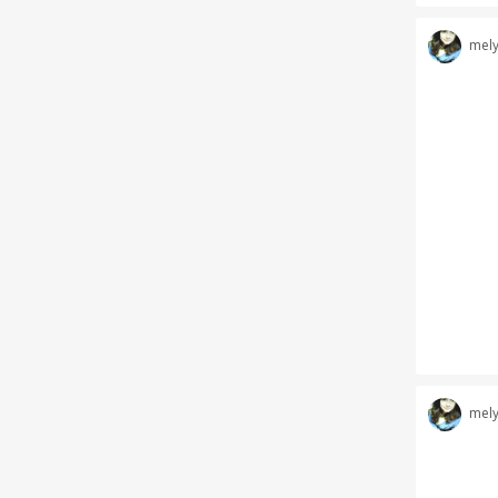
mel
mel