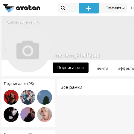
Эффекты
Н
Заблокировать
meriem_khalfaoui
Подписаться
лента
эффект
Подписался (98)
Все рамки