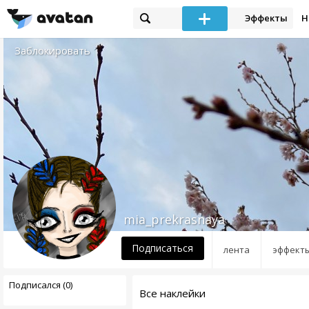
Эффекты
Н
Заблокировать
mia_prekrasnaya
Подписаться
лента
эффект
Подписался (0)
Все наклейки