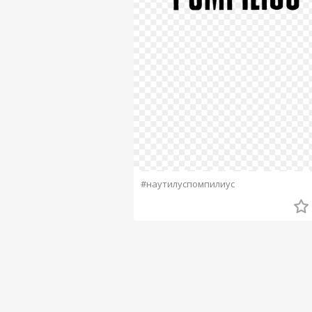
#наутилуспомпилиус