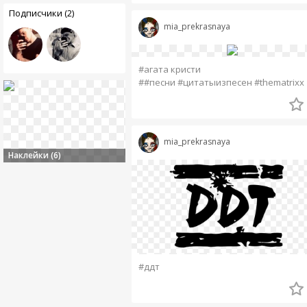
Подписчики (2)
mia_prekrasnaya
#агата кристи
##песни #цитатыизпесен #thematrixx
mia_prekrasnaya
Наклейки (6)
#ддт