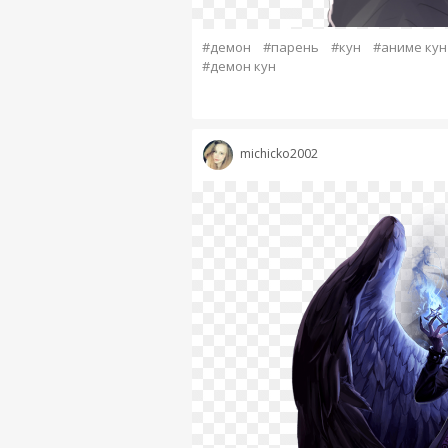
#демон
#парень
#кун
#аниме кун
#демон кун
michicko2002