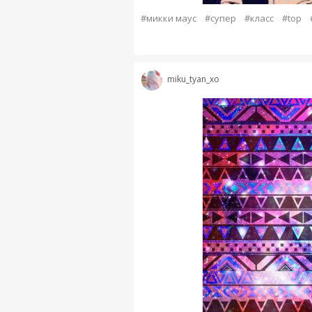
#микки маус
#супер
#класс
#top
miku_tyan_xo