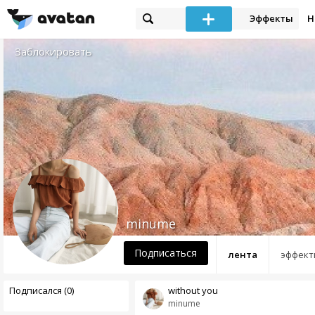
Эффекты
Н
Заблокировать
minume
Подписаться
лента
эффект
Подписался (0)
without you
minume