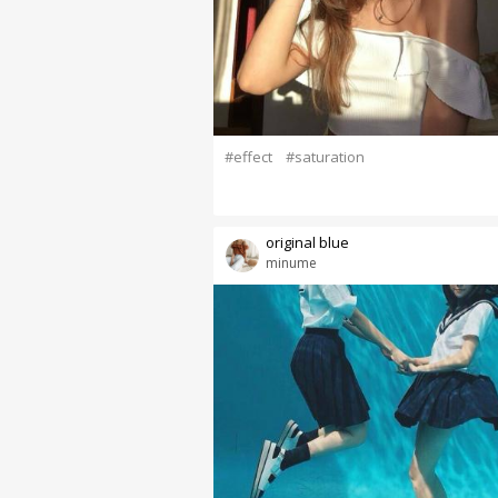
#effect
#saturation
original blue
minume