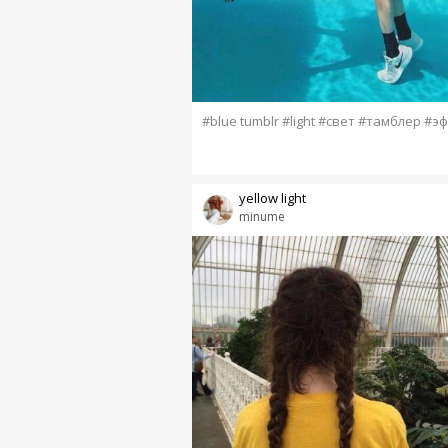
#blue tumblr #light #свет #тамблер #э
yellow light
minume