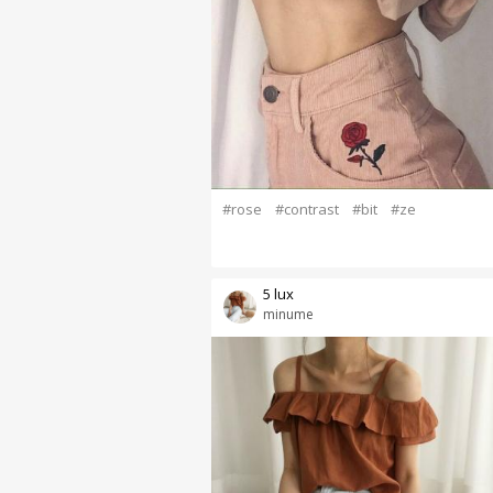
#rose
#contrast
#bit
#ze
5 lux
minume