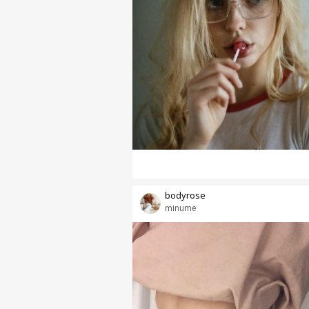
bodyrose
minume