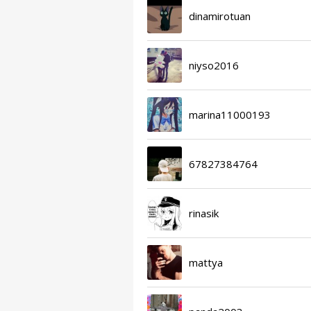
dinamirotuan
niyso2016
marina11000193
67827384764
rinasik
mattya