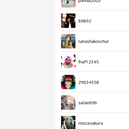
panda2003
89892
natashakovchur
fnaf12345
29634558
satan696
missxsakura