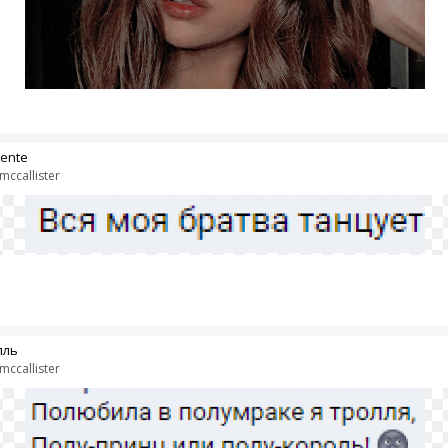
ente
mccallister
лль
mccallister