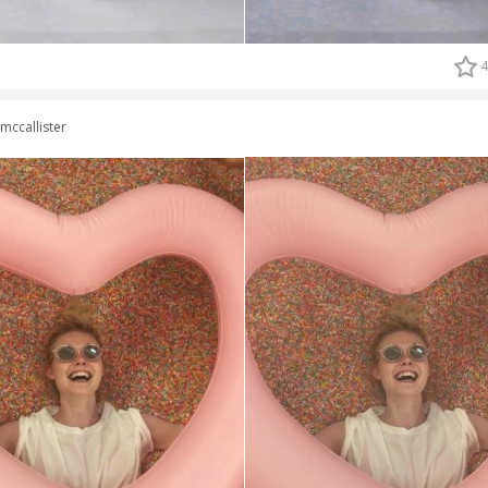
4
mccallister