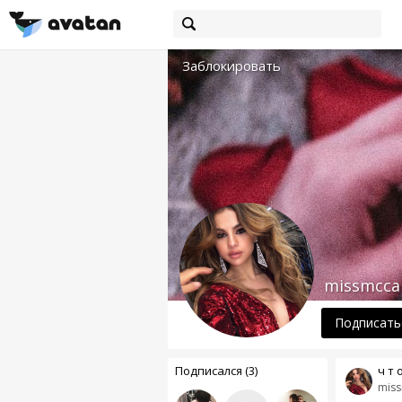
Заблокировать
missmccal
Подписать
Подписался (3)
ч т о
miss