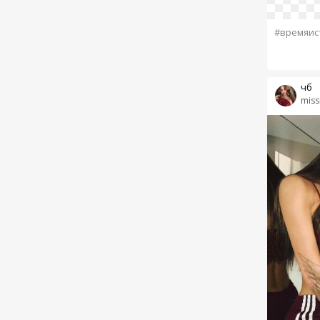
#времяис
чб
miss