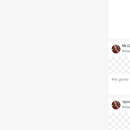
Mi G
miss
#mi gente
тро
miss