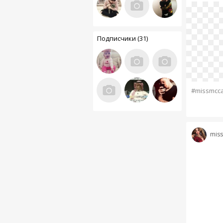
Подписчики (31)
#missmccal
miss