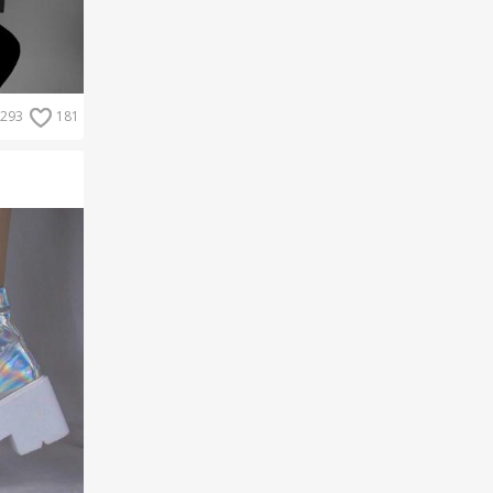
293
181