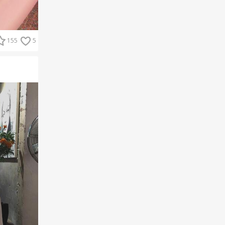
155
5