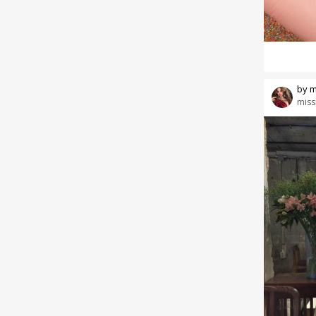
by m
miss