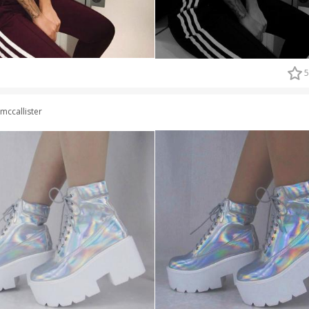
5
mccallister