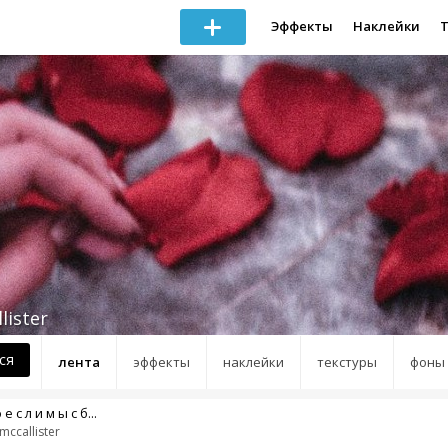
Эффекты
Наклейки
lister
ся
лента
эффекты
наклейки
текстуры
фоны
 е с л и м ы с б...
mccallister