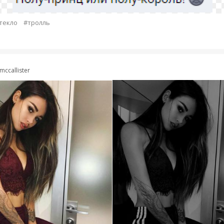
текло
#тролль
mccallister