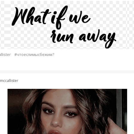
lister
#чтоеслимысбежим?
mccallister