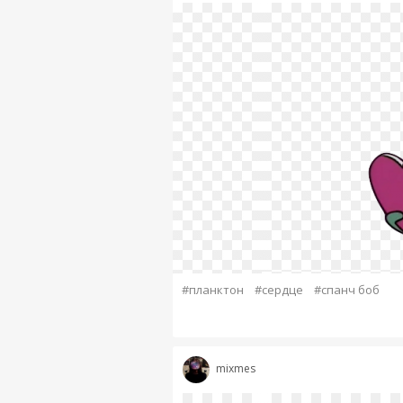
#планктон
#сердце
#спанч боб
mixmes