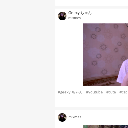
Geexy ちゃん
mixmes
#geexy ちゃん
#youtube
#cute
#cat
mixmes