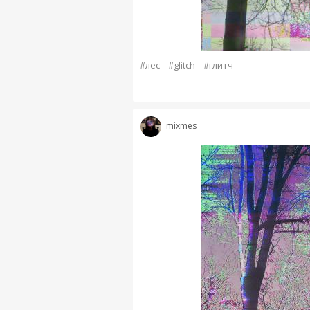
#лес
#glitch
#глитч
mixmes