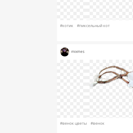
#котик
#пиксельный кот
mixmes
#венок цветы
#венок