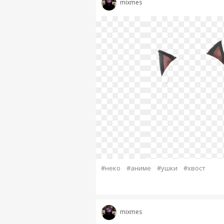
mixmes
#неко
#аниме
#ушки
#хвост
mixmes