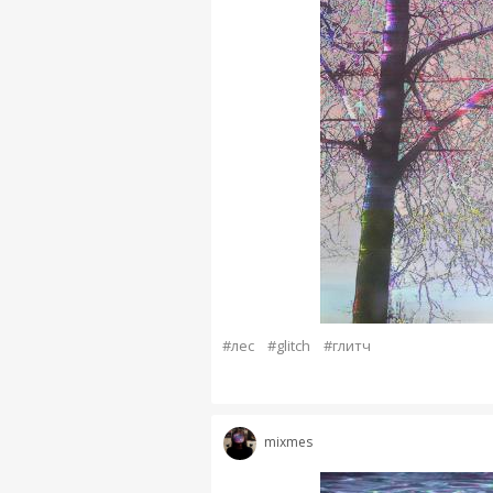
#лес
#glitch
#глитч
mixmes