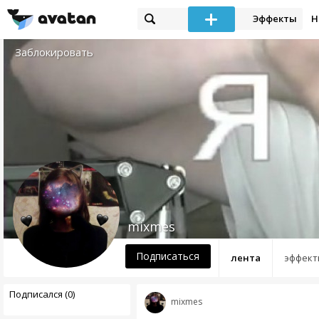
Эффекты
Н
Заблокировать
mixmes
Подписаться
лента
эффект
Подписался (0)
mixmes