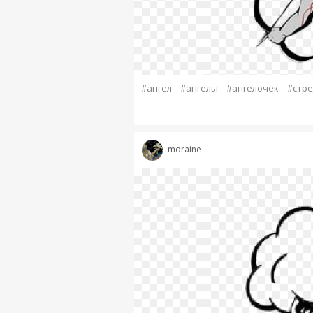
#ангел
#ангелы
#ангелочек
#стр
moraine