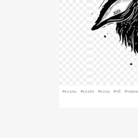
#козлы
#козёл
#коза
#чб
#черн