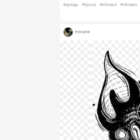
#дождь
#гроза
#облака
#облако
moraine