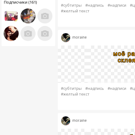
Подписчики (161)
#субтитры
#надпись
#надписи
#ц
#желтый текст
moraine
#субтитры
#надпись
#надписи
#ц
#желтый текст
moraine