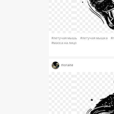
#летучая мышь
#летучая мышка
#
#маска на лицо
moraine