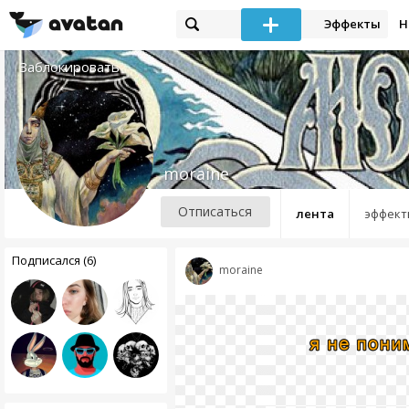
Эффекты
Н
Заблокировать
moraine
Отписаться
лента
эффект
Подписался (6)
moraine