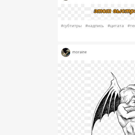
#субтитры
#надпись
#цитата
#те
moraine