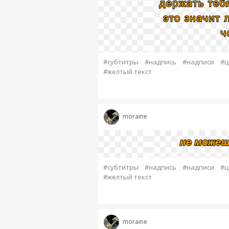
#субтитры
#надпись
#надписи
#ц
#желтый текст
moraine
#субтитры
#надпись
#надписи
#ц
#желтый текст
moraine