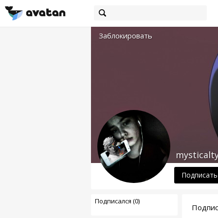
Заблокировать
mysticalt
Подписать
Подписался (0)
Подпис