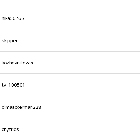
nika56765
skipper
kozhevnikovan
tv_100501
dimaackerman228
chytrids