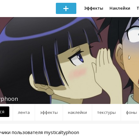
Эффекты
Наклейки
yphoon
ся
лента
эффекты
наклейки
текстуры
фоны
чики пользователя mysticaltyphoon