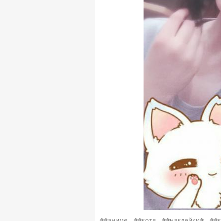
##аниме
##котя
##наклейки#
##