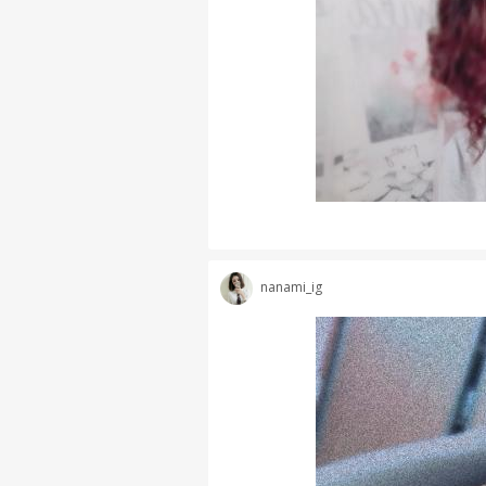
nanami_ig