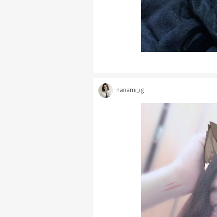
nanami_ig