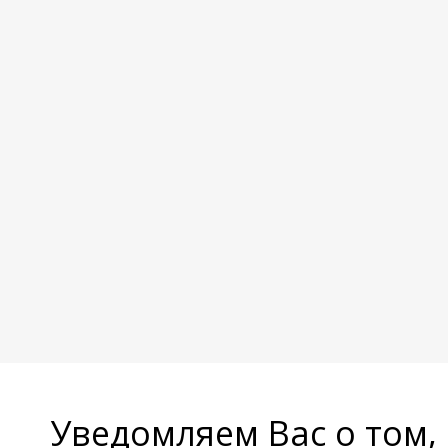
Уведомляем Вас о том,