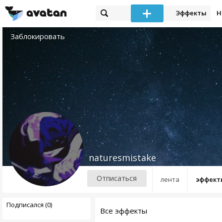
Эффекты
Н
Заблокировать
naturesmistake
Отписаться
лента
эффект
Подписался (0)
Все эффекты