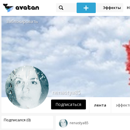
Эффекты
Н
Заблокировать
nenastya85
Подписаться
лента
эффект
Подписался (0)
nenastya85