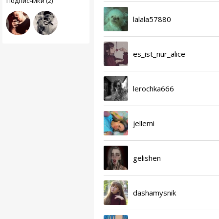
Подписчики (2)
lalala57880
es_ist_nur_alice
lerochka666
jellemi
gelishen
dashamysnik