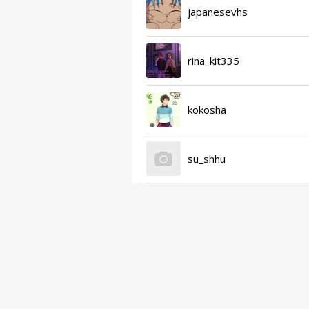
japanesevhs
rina_kit335
kokosha
su_shhu