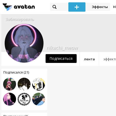
Эффекты
Н
Заблокировать
nikachi_meow
Подписаться
лента
эффект
Подписался (21)