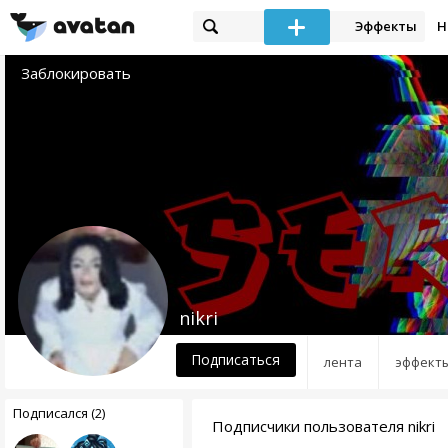
Эффекты
Н
Заблокировать
nikri
Подписаться
лента
эффект
Подписался (2)
Подписчики пользователя nikri