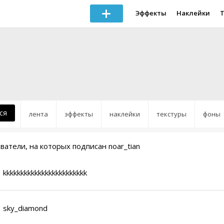
Эффекты
Наклейки
ся
лента
эффекты
наклейки
текстуры
фоны
атели, на которых подписан noar_tian
kkkkkkkkkkkkkkkkkkkkkkkk
sky_diamond