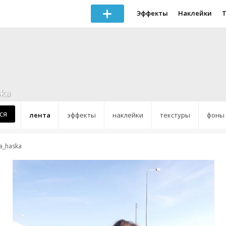
Эффекты
Наклейки
ska
ся
лента
эффекты
наклейки
текстуры
фоны
a_haska