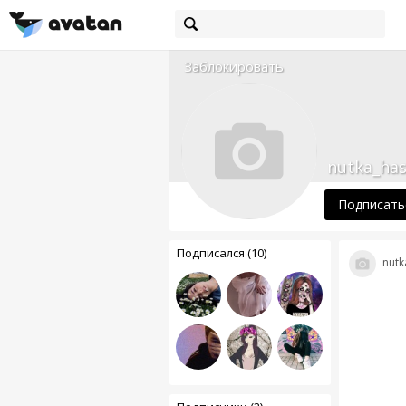
Заблокировать
nutka_ha
Подписать
Подписался (10)
nutk