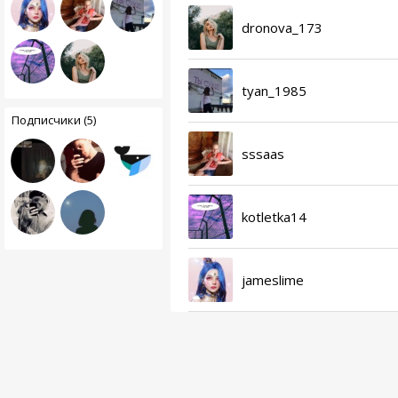
dronova_173
tyan_1985
Подписчики (5)
sssaas
kotletka14
jameslime