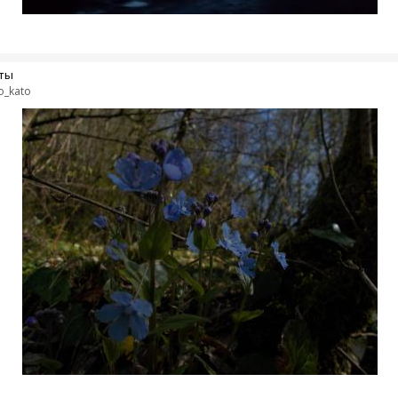
ты
o_kato