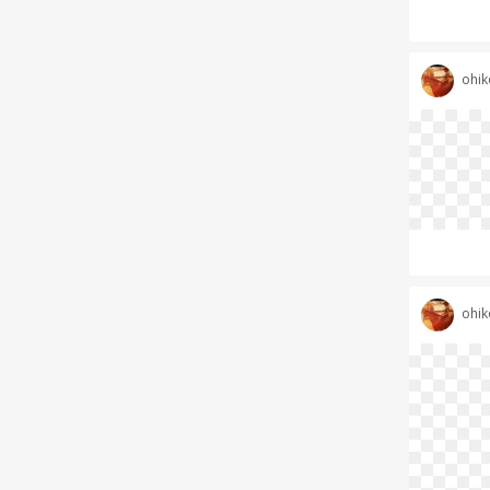
ohik
ohik