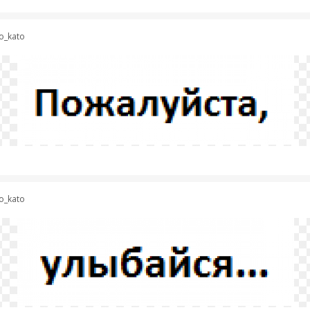
o_kato
o_kato