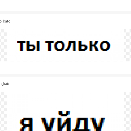
o_kato
o_kato