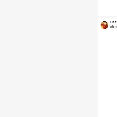
Цве
ohik