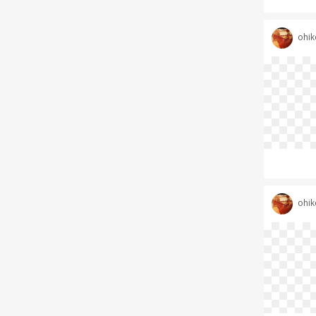
ohik
ohik