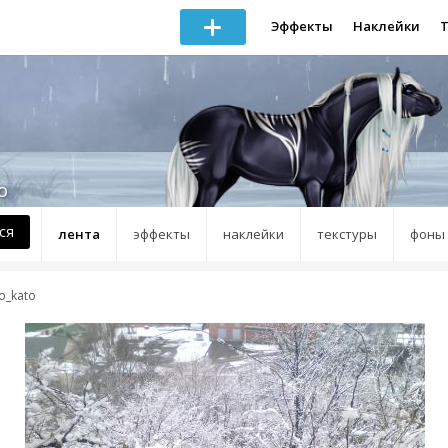
Эффекты
Наклейки
o
ся
лента
эффекты
наклейки
текстуры
фоны
o_kato