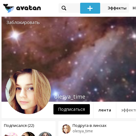
Эффекты
Н
Заблокировать
olesya_time
Подписаться
лента
эффект
Подписался (22)
Подруга в линзах
olesya_time