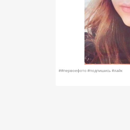
##первоефото #подпишись #лайк