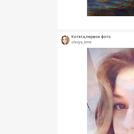
Котята,первое фото
olesya_time